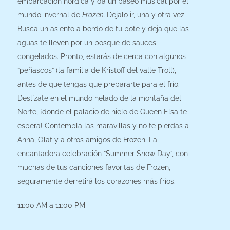
embarcación nórdica y da un paseo musical por el
mundo invernal de
Frozen.
Déjalo ir, una y otra vez
Busca un asiento a bordo de tu bote y deja que las
aguas te lleven por un bosque de sauces
congelados.
Pronto, estarás de cerca con algunos
“peñascos” (la familia de Kristoff del valle Troll),
antes de que tengas que prepararte para el frío.
Deslízate en el mundo helado de la montaña del
Norte, ¡donde el palacio de hielo de Queen Elsa te
espera! Contempla las maravillas y no te pierdas a
Anna, Olaf y a otros amigos de Frozen.
La
encantadora celebración “Summer Snow Day”, con
muchas de tus canciones favoritas de Frozen,
seguramente derretirá los corazones más fríos.
11:00 AM
a
11:00 PM