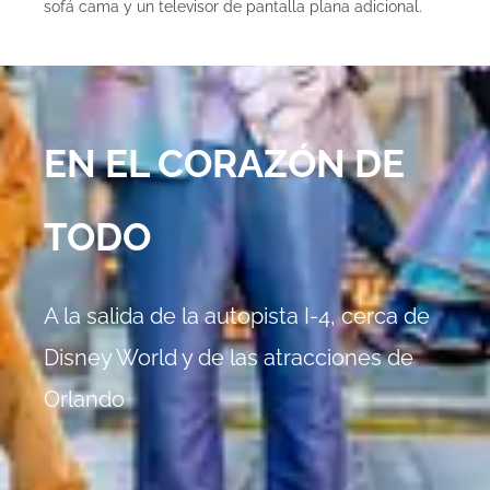
sofá cama y un televisor de pantalla plana adicional.
EN EL CORAZÓN DE
TODO
A la salida de la autopista I-4, cerca de
Disney World y de las atracciones de
Orlando